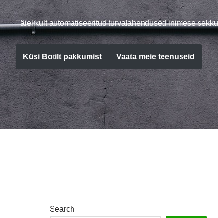
Täielikult automatiseeritud turvalahendused inimese sekku
Küsi Botilt pakkumist
Vaata meie teenuseid
Search