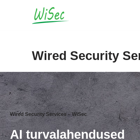
Skip
to
content
Wired Security Se
Wired Security Services – WiSec
AI turvalahendused