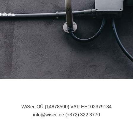
miseta.
WiSec OÜ (14878500) VAT: EE102379134
info@wisec.ee
(+372) 322 3770