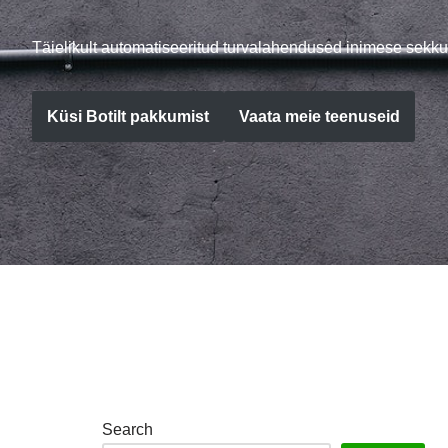
Täielikult automatiseeritud turvalahendused inimese sekku
Küsi Botilt pakkumist
Vaata meie teenuseid
Search