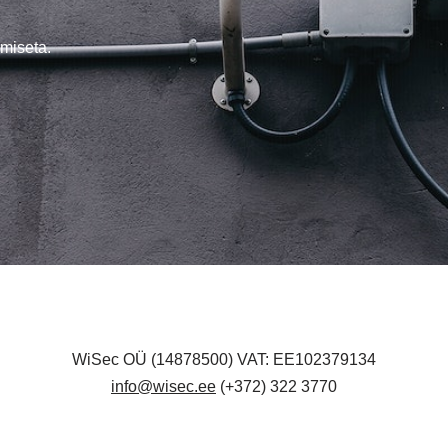
miseta.
WiSec OÜ (14878500) VAT: EE102379134
info@wisec.ee
(+372) 322 3770