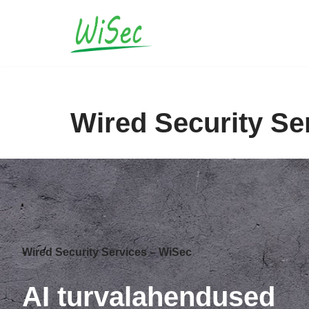
Skip
to
content
Wired Security Se
Wired Security Services – WiSec
AI turvalahendused