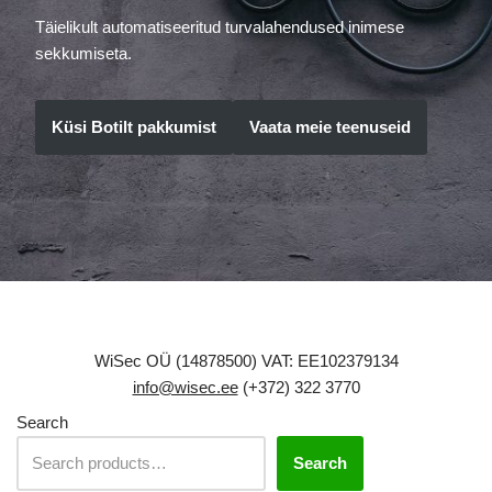
Täielikult automatiseeritud turvalahendused inimese
sekkumiseta.
Küsi Botilt pakkumist
Vaata meie teenuseid
WiSec OÜ (14878500) VAT: EE102379134
info@wisec.ee
(+372) 322 3770
Search
Search