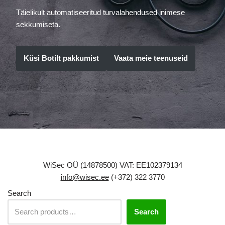
Täielikult automatiseeritud turvalahendused inimese
sekkumiseta.
Küsi Botilt pakkumist
Vaata meie teenuseid
WiSec OÜ (14878500) VAT: EE102379134
info@wisec.ee
(+372) 322 3770
Search
Search