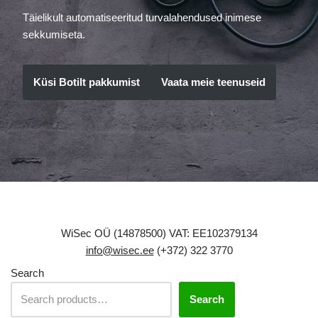
Täielikult automatiseeritud turvalahendused inimese
sekkumiseta.
Küsi Botilt pakkumist
Vaata meie teenuseid
WiSec OÜ (14878500) VAT: EE102379134
info@wisec.ee
(+372) 322 3770
Search
Search