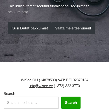
Täielikult automatiseeritud turvalahendused inimese
sekkumiseta.
Küsi Botilt pakkumist
Vaata meie teenuseid
WiSec OÜ (14878500) VAT: EE102379134
info@wisec.ee
(+372) 322 3770
Search
Search