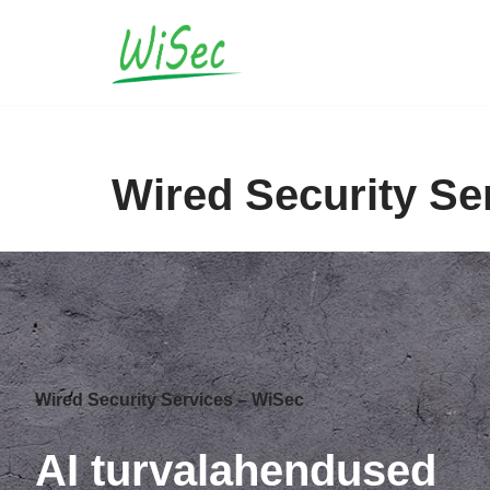
Skip
to
content
Wired Security Se
Wired Security Services – WiSec
AI turvalahendused