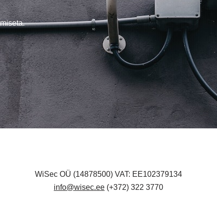
miseta.
WiSec OÜ (14878500) VAT: EE102379134
info@wisec.ee
(+372) 322 3770