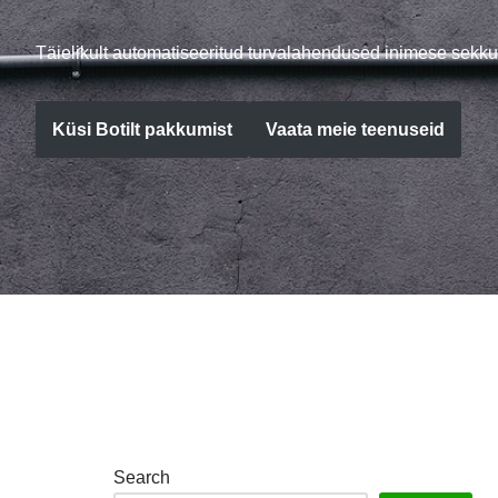
Täielikult automatiseeritud turvalahendused inimese sekku
Küsi Botilt pakkumist
Vaata meie teenuseid
Search