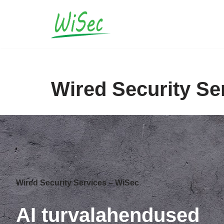
Skip
to
content
Wired Security Se
Wired Security Services – WiSec
AI turvalahendused