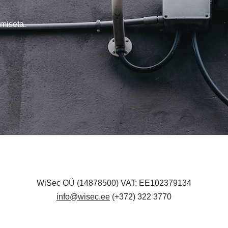
miseta.
WiSec OÜ (14878500) VAT: EE102379134
info@wisec.ee
(+372) 322 3770