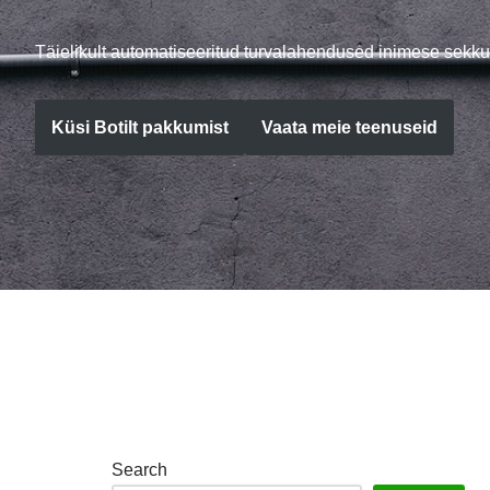
Täielikult automatiseeritud turvalahendused inimese sekku
Küsi Botilt pakkumist
Vaata meie teenuseid
Search