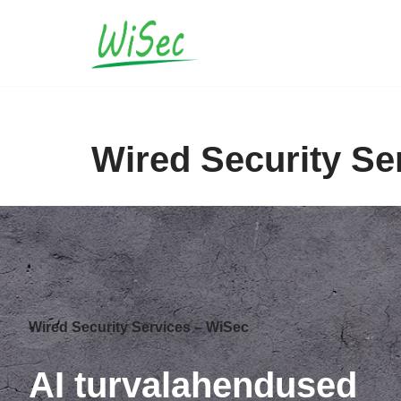
Skip
to
content
Wired Security Se
Wired Security Services – WiSec
AI turvalahendused