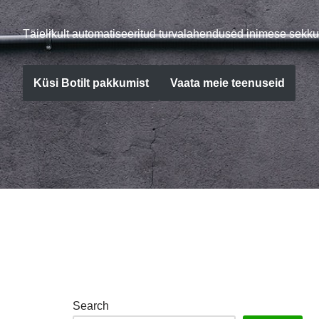
Täielikult automatiseeritud turvalahendused inimese sekku
Küsi Botilt pakkumist
Vaata meie teenuseid
Search