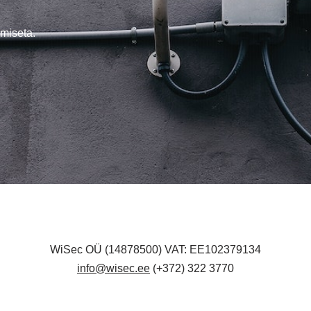
miseta.
WiSec OÜ (14878500) VAT: EE102379134
info@wisec.ee
(+372) 322 3770