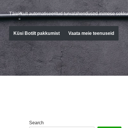
Täielikult automatiseeritud turvalahendused inimese sekku
Küsi Botilt pakkumist
Vaata meie teenuseid
Search