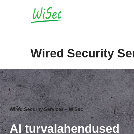
Skip
to
content
Wired Security Se
Wired Security Services – WiSec
AI turvalahendused