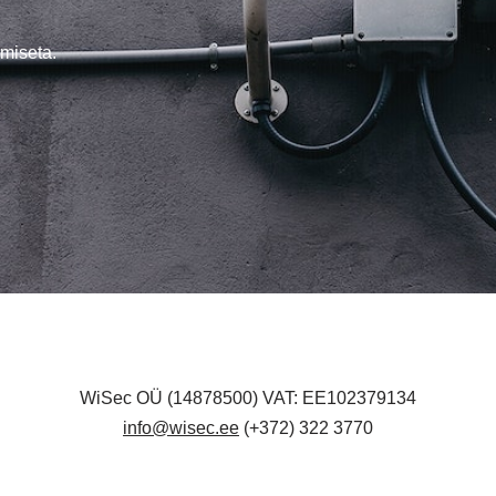
miseta.
WiSec OÜ (14878500) VAT: EE102379134
info@wisec.ee
(+372) 322 3770