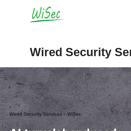
Skip
to
content
Wired Security Se
Wired Security Services – WiSec