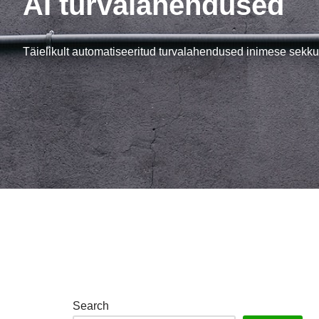
AI turvalahendused
Täielikult automatiseeritud turvalahendused inimese sekku
Search