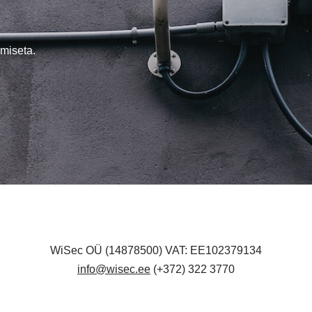
miseta.
WiSec OÜ (14878500) VAT: EE102379134
info@wisec.ee
(+372) 322 3770