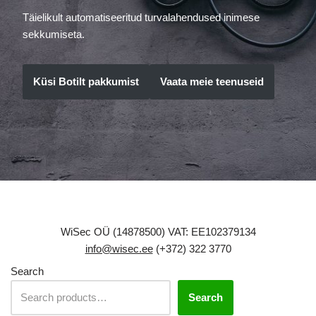
Täielikult automatiseeritud turvalahendused inimese
sekkumiseta.
Küsi Botilt pakkumist
Vaata meie teenuseid
WiSec OÜ (14878500) VAT: EE102379134
info@wisec.ee
(+372) 322 3770
Search
Search