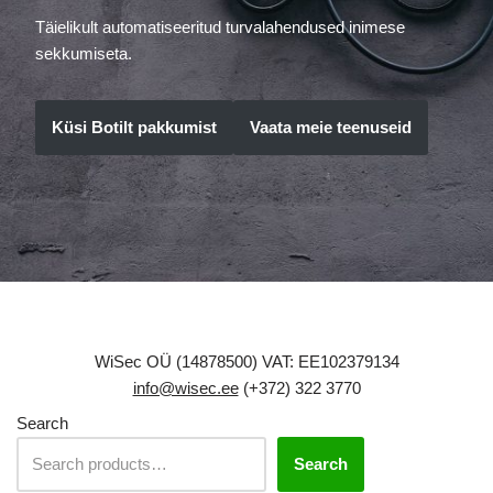
Täielikult automatiseeritud turvalahendused inimese
sekkumiseta.
Küsi Botilt pakkumist
Vaata meie teenuseid
WiSec OÜ (14878500) VAT: EE102379134
info@wisec.ee
(+372) 322 3770
Search
Search