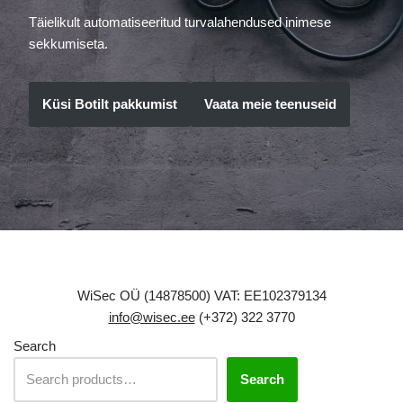
Täielikult automatiseeritud turvalahendused inimese
sekkumiseta.
Küsi Botilt pakkumist
Vaata meie teenuseid
WiSec OÜ (14878500) VAT: EE102379134
info@wisec.ee
(+372) 322 3770
Search
Search