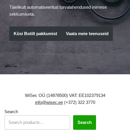
Täielikult automatiseeritud turvalahendused inimese
sekkumiseta.
Küsi Botilt pakkumist
Vaata meie teenuseid
WiSec OÜ (14878500) VAT: EE102379134
info@wisec.ee
(+372) 322 3770
Search
Search