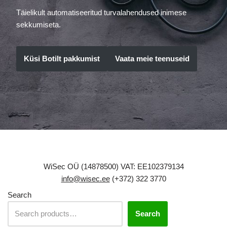
Täielikult automatiseeritud turvalahendused inimese
sekkumiseta.
Küsi Botilt pakkumist
Vaata meie teenuseid
WiSec OÜ (14878500) VAT: EE102379134
info@wisec.ee
(+372) 322 3770
Search
Search