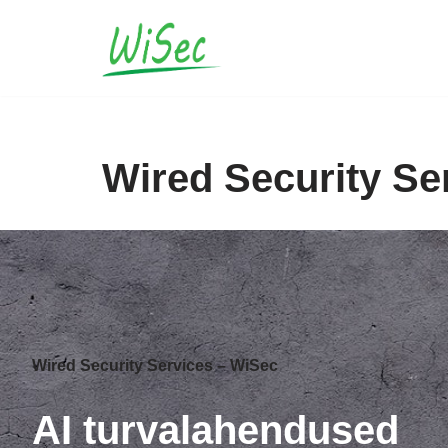
Skip
to
content
Wired Security Se
Wired Security Services – WiSec
AI turvalahendused