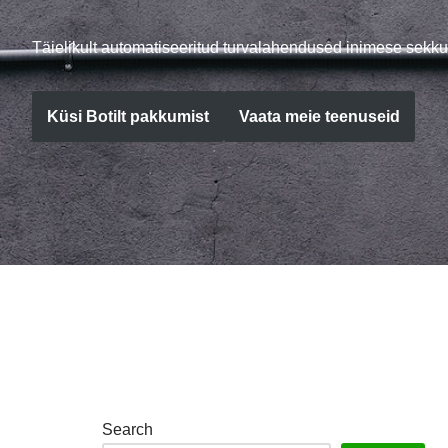
Täielikult automatiseeritud turvalahendused inimese sekku
Küsi Botilt pakkumist
Vaata meie teenuseid
Search