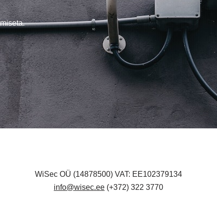
miseta.
WiSec OÜ (14878500) VAT: EE102379134
info@wisec.ee
(+372) 322 3770