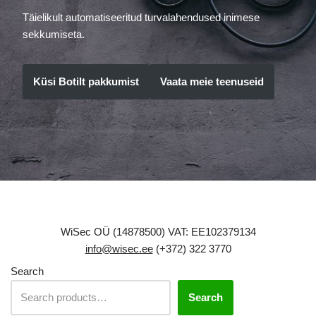
Täielikult automatiseeritud turvalahendused inimese
sekkumiseta.
Küsi Botilt pakkumist
Vaata meie teenuseid
WiSec OÜ (14878500) VAT: EE102379134
info@wisec.ee
(+372) 322 3770
Search
Search