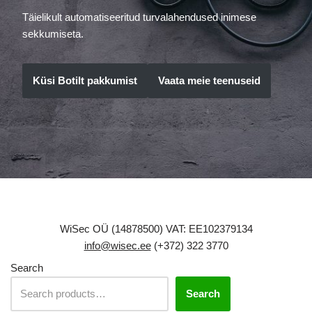
Täielikult automatiseeritud turvalahendused inimese
sekkumiseta.
Küsi Botilt pakkumist
Vaata meie teenuseid
WiSec OÜ (14878500) VAT: EE102379134
info@wisec.ee
(+372) 322 3770
Search
Search