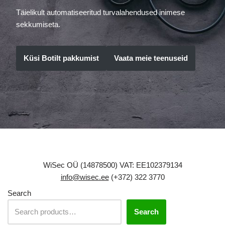
Täielikult automatiseeritud turvalahendused inimese
sekkumiseta.
Küsi Botilt pakkumist
Vaata meie teenuseid
WiSec OÜ (14878500) VAT: EE102379134
info@wisec.ee
(+372) 322 3770
Search
Search