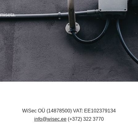
miseta.
WiSec OÜ (14878500) VAT: EE102379134
info@wisec.ee
(+372) 322 3770