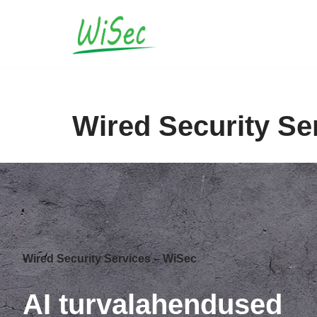
Skip
to
content
Wired Security Se
Wired Security Services – WiSec
AI turvalahendused