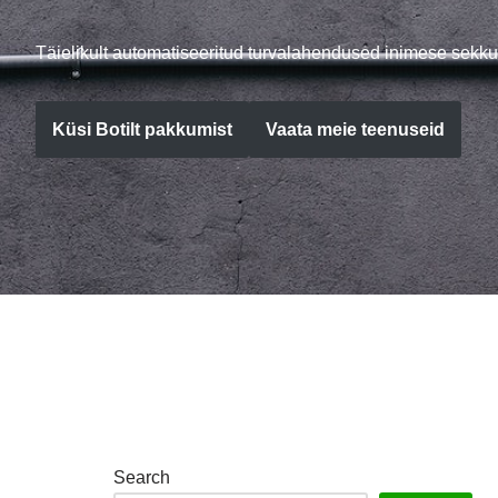
Täielikult automatiseeritud turvalahendused inimese sekku
Küsi Botilt pakkumist
Vaata meie teenuseid
Search