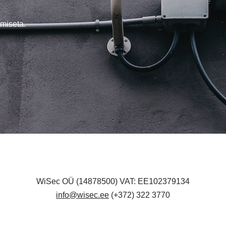
miseta.
WiSec OÜ (14878500) VAT: EE102379134
info@wisec.ee
(+372) 322 3770