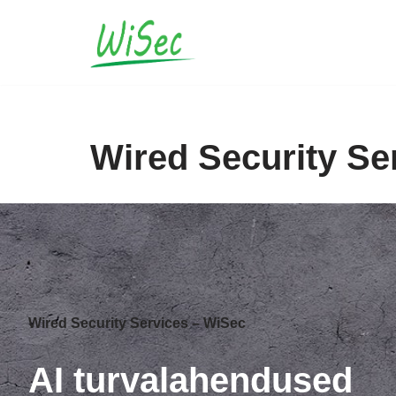
Skip
to
content
Wired Security Se
Wired Security Services – WiSec
AI turvalahendused