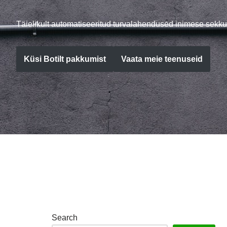
Täielikult automatiseeritud turvalahendused inimese sekku
Küsi Botilt pakkumist
Vaata meie teenuseid
Search