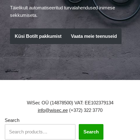
Täielikult automatiseeritud turvalahendused inimese
sekkumiseta.
Küsi Botilt pakkumist
Vaata meie teenuseid
WiSec OÜ (14878500) VAT: EE102379134
info@wisec.ee
(+372) 322 3770
Search
Search