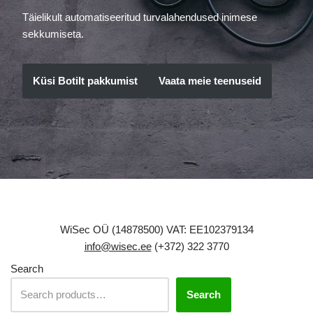
Täielikult automatiseeritud turvalahendused inimese
sekkumiseta.
Küsi Botilt pakkumist
Vaata meie teenuseid
WiSec OÜ (14878500) VAT: EE102379134
info@wisec.ee
(+372) 322 3770
Search
Search