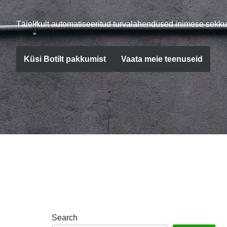
Täielikult automatiseeritud turvalahendused inimese sekku
Küsi Botilt pakkumist
Vaata meie teenuseid
Search