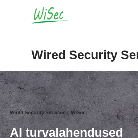
Skip
to
content
Wired Security Se
Wired Security Services – WiSec
AI turvalahendused