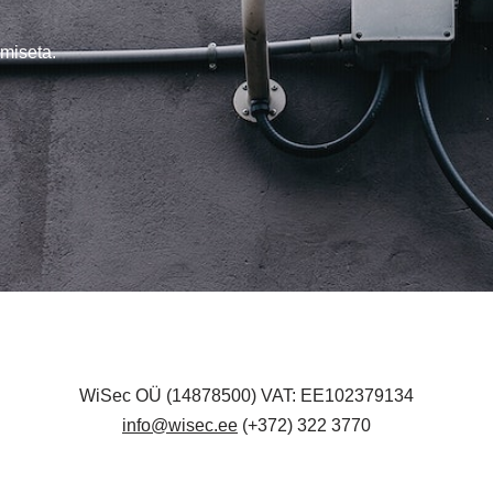
miseta.
WiSec OÜ (14878500) VAT: EE102379134
info@wisec.ee
(+372) 322 3770