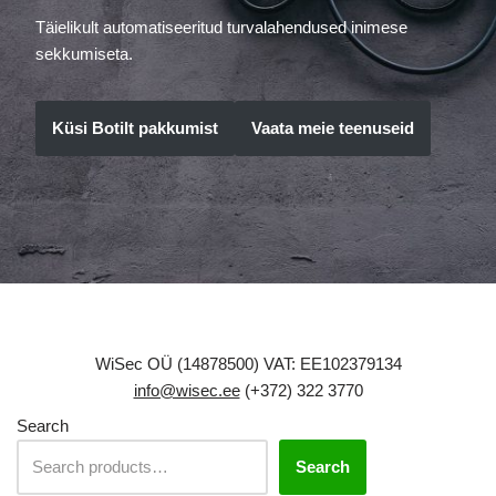
Täielikult automatiseeritud turvalahendused inimese
sekkumiseta.
Küsi Botilt pakkumist
Vaata meie teenuseid
WiSec OÜ (14878500) VAT: EE102379134
info@wisec.ee
(+372) 322 3770
Search
Search