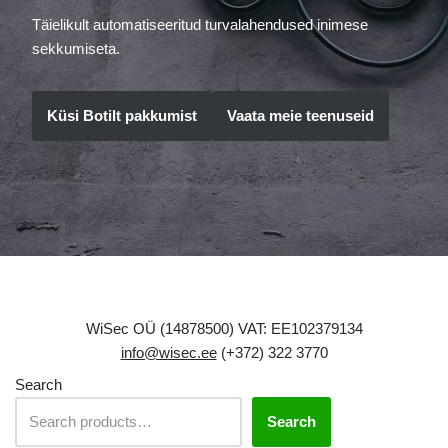
Täielikult automatiseeritud turvalahendused inimese
sekkumiseta.
Küsi Botilt pakkumist
Vaata meie teenuseid
WiSec OÜ (14878500) VAT: EE102379134
info@wisec.ee
(+372) 322 3770
Search
Search